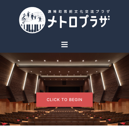
コ
ン
テ
ン
ツ
へ
ト
ス
グ
キ
ル
ッ
メ
プ
ニ
ュ
ー
CLICK TO BEGIN