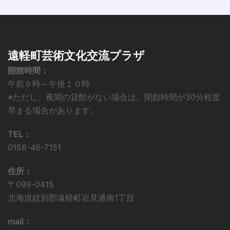
遠軽町芸術文化交流プラザ
開館時間：
午前９時～午後１０時
※ただし、夜間の貸館がない場合は、閉館時間が30分程度
早まる場合があります。
TEL：
0158-46-7151
住所：
〒099-0415
北海道紋別郡遠軽町岩見通南1丁目
mail：