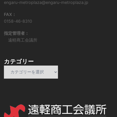
engaru-metroplaza@engaru-metroplaza.jp
FAX：
0158-46-8310
指定管理者：
遠軽商工会議所
カテゴリー
カ
テ
ゴ
リ
ー