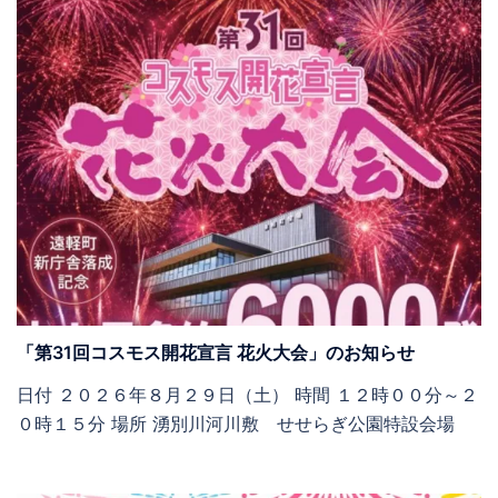
「第31回コスモス開花宣言 花火大会」のお知らせ
日付 ２０２６年８月２９日（土） 時間 １２時００分～２
０時１５分 場所 湧別川河川敷 せせらぎ公園特設会場