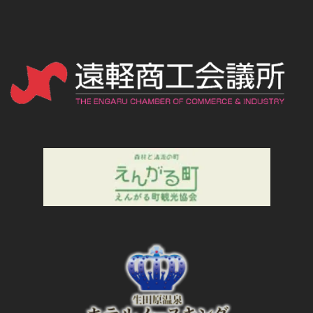
ゴ
リ
ー