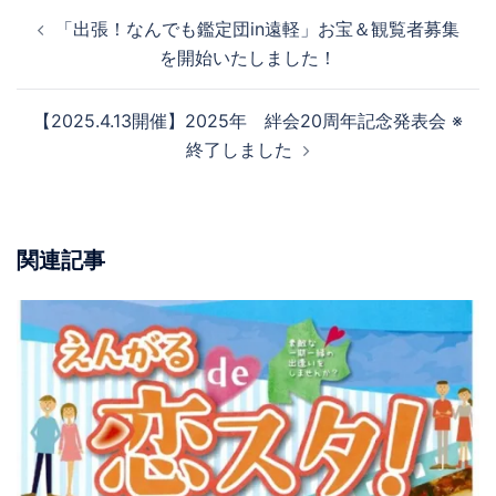
投
「出張！なんでも鑑定団in遠軽」お宝＆観覧者募集
稿
を開始いたしました！
ナ
ビ
【2025.4.13開催】2025年 絆会20周年記念発表会 ※
ゲ
終了しました
ー
シ
ョ
ン
関連記事