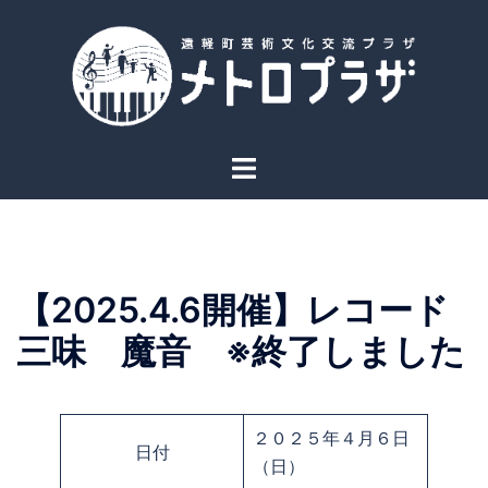
コ
ン
テ
ン
ツ
へ
ト
ス
グ
キ
ル
ッ
メ
プ
ニ
【2025.4.6開催】レコード
ュ
ー
三味 魔音 ※終了しました
２０２５年４月６日
日付
（日）