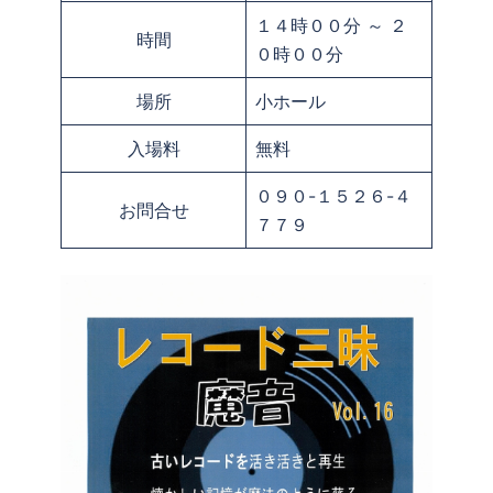
１４時００分 ～ ２
時間
０時００分
場所
小ホール
入場料
無料
０９０-１５２６-４
お問合せ
７７９