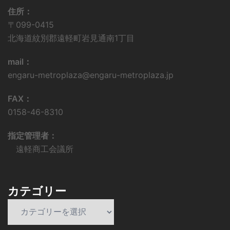
住所：
〒099-0415
北海道紋別郡遠軽町岩見通南1丁目
mail：
engaru-metroplaza@engaru-metroplaza.jp
FAX：
0158-46-8310
指定管理者：
遠軽商工会議所
カテゴリー
カ
テ