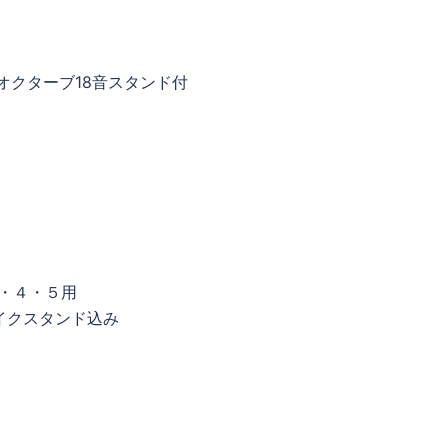
2オクターブ18音スタンド付
・４・５用
イクスタンド込み