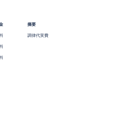
金
摘要
料
調律代実費
料
料