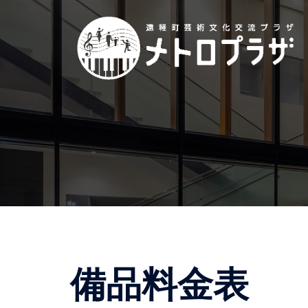
コ
ン
テ
ン
ツ
へ
ス
キ
ッ
プ
備品料金表