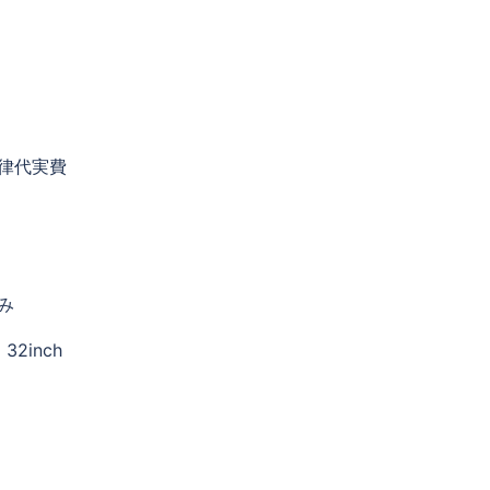
律代実費
み
、32inch