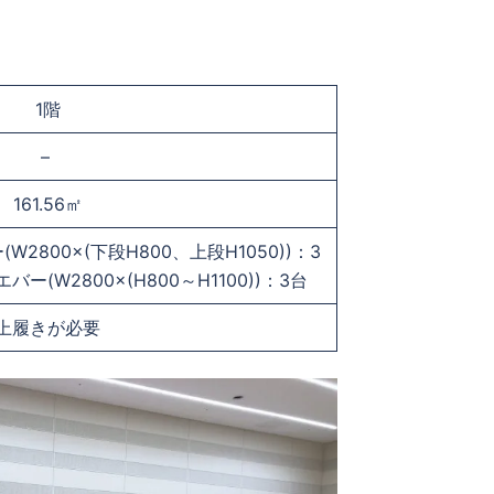
1階
–
161.56㎡
800×(下段H800、上段H1050))：3
(W2800×(H800～H1100))：3台
上履きが必要