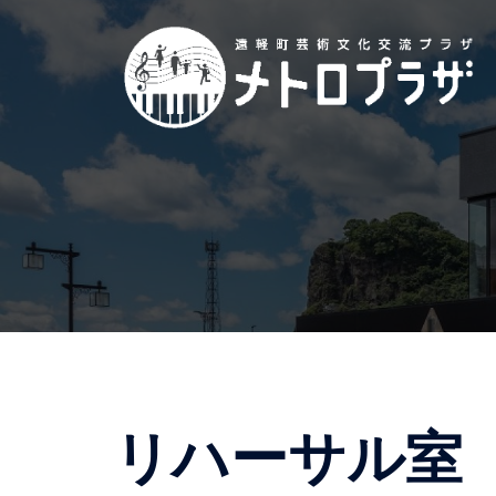
コ
ン
テ
ン
ツ
へ
ス
キ
ッ
プ
リハーサル室