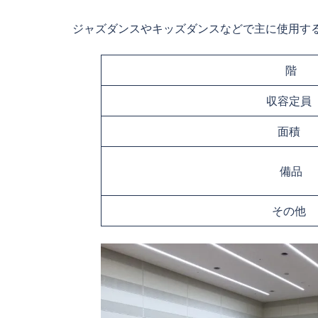
ジャズダンスやキッズダンスなどで主に使用す
階
収容定員
面積
備品
その他