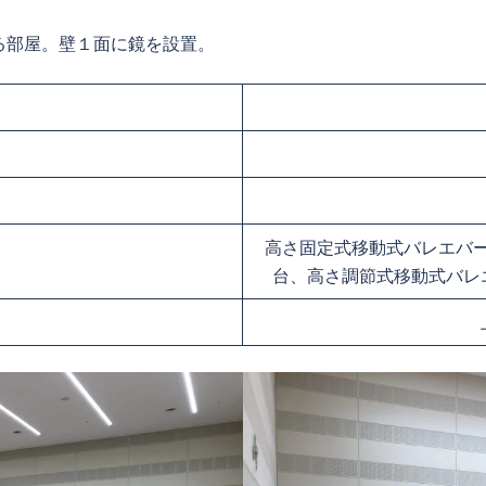
る部屋。壁１面に鏡を設置。
高さ固定式移動式バレエバー(W2
台、高さ調節式移動式バレエバー