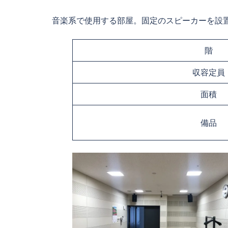
音楽系で使用する部屋。固定のスピーカーを設
階
収容定員
面積
備品