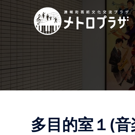
コ
ン
テ
ン
ツ
へ
ス
キ
ッ
プ
多目的室１(音