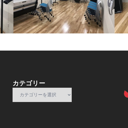
カテゴリー
カ
テ
ゴ
リ
ー