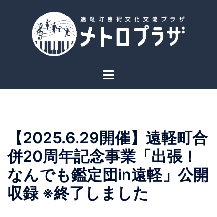
コ
ン
テ
ン
ツ
へ
ト
ス
グ
キ
ル
ッ
メ
プ
ニ
【2025.6.29開催】遠軽町合
ュ
ー
併20周年記念事業「出張！
なんでも鑑定団in遠軽」公開
収録 ※終了しました