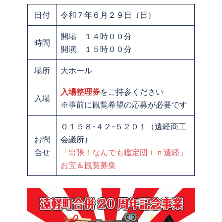
日付
令和７年６月２９日（日）
開場 １４時００分
時間
開演 １５時００分
場所
大ホール
入場整理券
をご持参ください
入場
※事前に観覧希望の応募が必要です
０１５８-４２-５２０１（遠軽商工
お問
会議所）
合せ
「出張！なんでも鑑定団ｉｎ遠軽」
お宝＆観覧募集