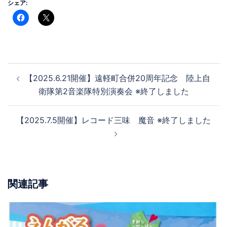
シェア:
投
【2025.6.21開催】遠軽町合併20周年記念 陸上自
稿
衛隊第2音楽隊特別演奏会 ※終了しました
ナ
ビ
【2025.7.5開催】レコード三味 魔音 ※終了しました
ゲ
ー
シ
ョ
ン
関連記事