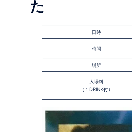
た
日時
時間
場所
入場料
（１DRINK付）