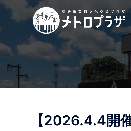
コ
ン
テ
ン
ツ
へ
ス
キ
ッ
プ
【2026.4.4