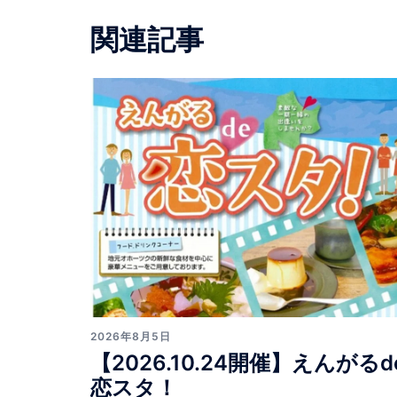
ビ
関連記事
ゲ
ー
シ
ョ
ン
2026年8月5日
【2026.10.24開催】えんがるd
恋スタ！