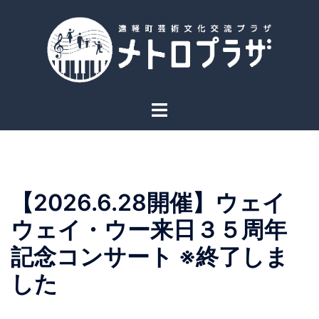
コ
ン
テ
ン
ツ
へ
ト
ス
グ
キ
ル
ッ
メ
プ
ニ
【2026.6.28開催】ウェイ
ュ
ー
ウェイ・ウー来日３５周年
記念コンサート ※終了しま
した