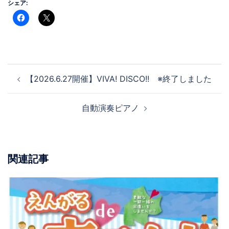
シェア:
投
【2026.6.27開催】VIVA! DISCO!! ※終了しました
稿
ナ
自動演奏ピアノ
ビ
ゲ
ー
シ
関連記事
ョ
ン