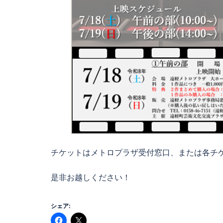
チケットはメトロプラザ受付窓口、または各チ
是非お越しください！
シェア: