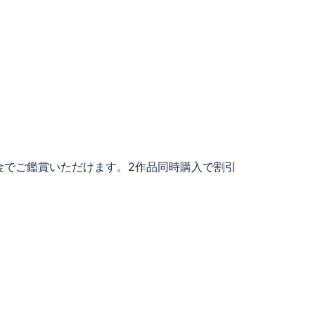
金でご鑑賞いただけます。2作品同時購入で割引