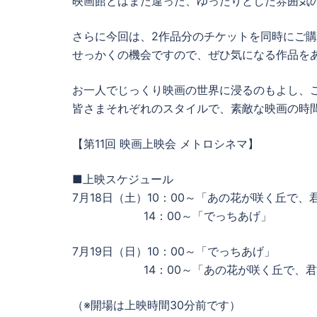
映画館とはまた違った、ゆったりとした雰囲気
さらに今回は、2作品分のチケットを同時にご
せっかくの機会ですので、ぜひ気になる作品を
お一人でじっくり映画の世界に浸るのもよし、
皆さまそれぞれのスタイルで、素敵な映画の時
【第11回 映画上映会 メトロシネマ】
■上映スケジュール
7月18日（土）10：00～「あの花が咲く丘で
14：00～「でっちあげ」
7月19日（日）10：00～「でっちあげ」
14：00～「あの花が咲く丘で、君と
（※開場は上映時間30分前です）