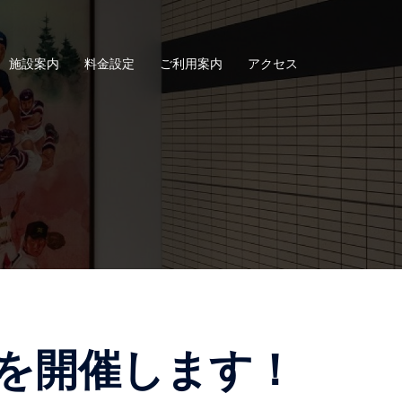
施設案内
料金設定
ご利用案内
アクセス
」を開催します！