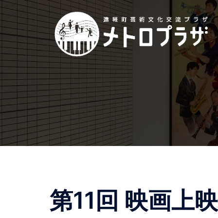
コ
ン
テ
ン
ツ
へ
ス
キ
ッ
プ
第11回 映画