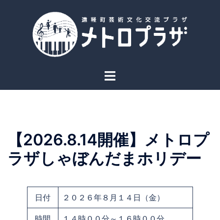
コ
ン
テ
ン
ツ
へ
ト
ス
グ
キ
ル
ッ
メ
プ
ニ
【2026.8.14開催】メトロプ
ュ
ー
ラザしゃぼんだまホリデー
日付
２０２６年８月１４日（金）
時間
１４時００分～１６時００分