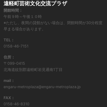
遠軽町芸術文化交流プラザ
開館時間：
午前９時～午後１０時
※ただし、夜間の貸館がない場合は、閉館時間が30分程度
早まる場合があります。
TEL：
0158-46-7151
住所：
〒099-0415
北海道紋別郡遠軽町岩見通南1丁目
mail：
engaru-metroplaza@engaru-metroplaza.jp
FAX：
0158-46-8310