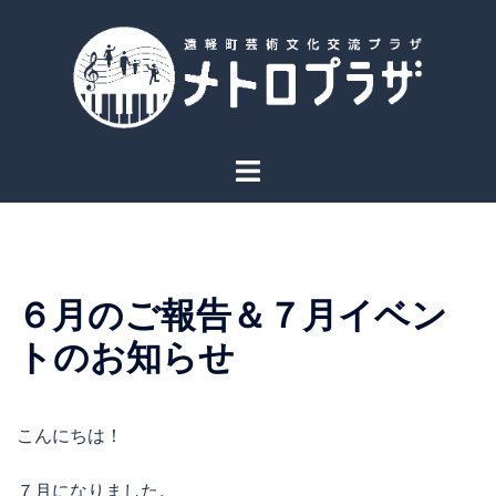
コ
ン
テ
ン
ツ
へ
ト
ス
グ
キ
ル
ッ
メ
プ
ニ
６月のご報告＆７月イベン
ュ
ー
トのお知らせ
こんにちは！
７月になりました。