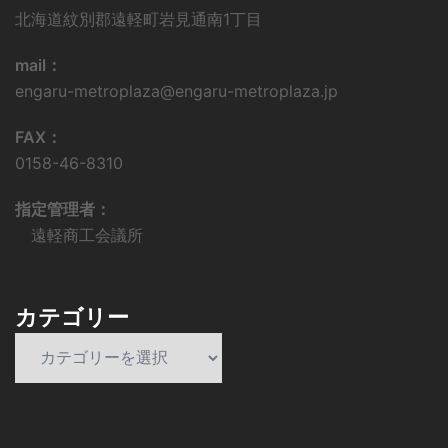
北海道紋別郡遠軽町岩見通南1丁目
mail：
engaru-metroplaza@engaru-metroplaza.jp
FAX：
0158-46-8310
指定管理者：
遠軽商工会議所
カテゴリー
カ
テ
ゴ
リ