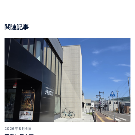
ゲ
ー
シ
ョ
関連記事
ン
2026年8月6日