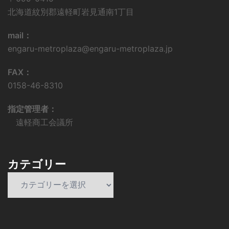
北海道紋別郡遠軽町岩見通南1丁目
mail：
engaru-metroplaza@engaru-metroplaza.jp
FAX：
0158-46-8310
指定管理者：
遠軽商工会議所
カテゴリー
カ
テ
ゴ
リ