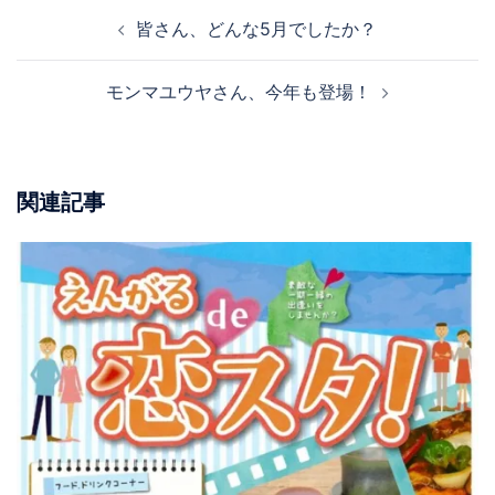
投
皆さん、どんな5月でしたか？
稿
ナ
モンマユウヤさん、今年も登場！
ビ
ゲ
ー
シ
関連記事
ョ
ン