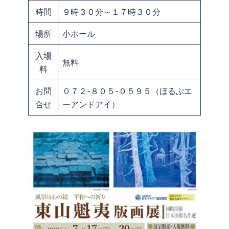
時間
９時３０分～１７時３０分
場所
小ホール
入場
無料
料
お問
０７２-８０５-０５９５（ほるぷエ
合せ
ーアンドアイ）