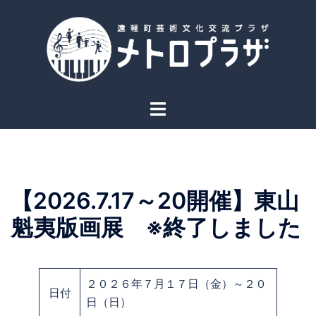
コ
ン
テ
ン
ツ
へ
ト
ス
グ
キ
ル
ッ
メ
プ
ニ
【2026.7.17～20開催】東山
ュ
ー
魁夷版画展 ※終了しました
２０２６年７月１７日（金）～２０
日付
日（日）