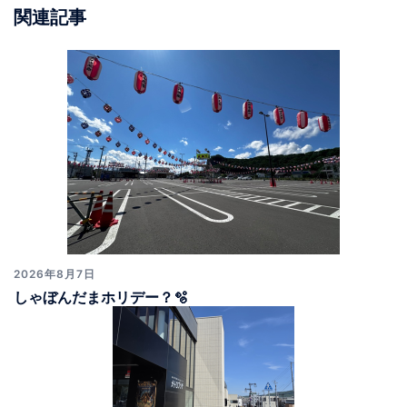
ョ
関連記事
ン
2026年8月7日
しゃぼんだまホリデー？🫧