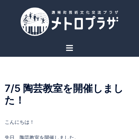
コ
ン
テ
ン
ツ
へ
ト
ス
グ
キ
ル
ッ
メ
プ
ニ
7/5 陶芸教室を開催しまし
ュ
ー
た！
こんにちは！
先日、陶芸教室を開催しました。